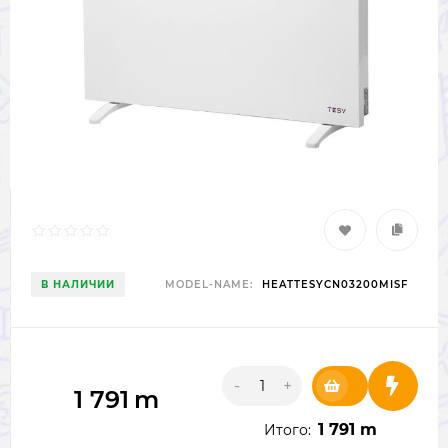
В НАЛИЧИИ
MODEL-NAME:
HEATTESYCN03200MISF
-
+
1 791
m
1 791 m
Итого: