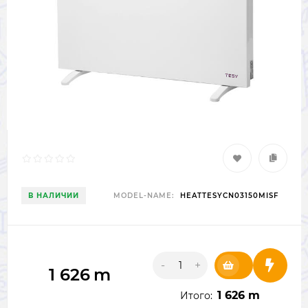
В НАЛИЧИИ
MODEL-NAME:
HEATTESYCN03150MISF
-
+
1 626
m
1 626 m
Итого: