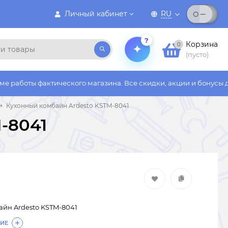
Личный кабинет
RU
?
Корзина
0
(пусто)
ктического магазина. Все скидки, акции и бонусы действуют то
Кухонный комбайн Ardesto KSTM-8041
-8041
йн Ardesto KSTM-8041
ИЕ