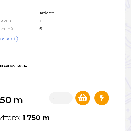
Ardesto
жимов
1
ростей
6
СТИКИ
IXARDKSTM8041
750
m
-
+
Итого:
1 750 m