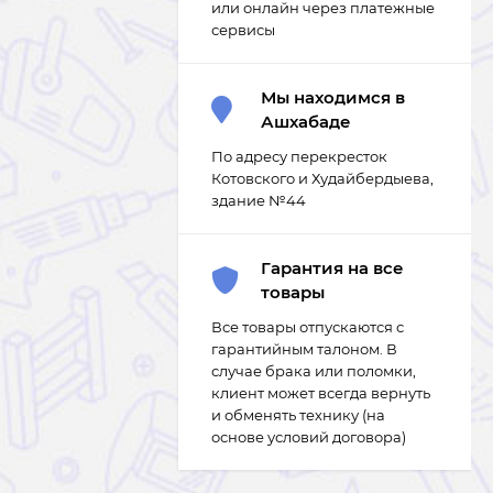
или онлайн через платежные
сервисы
Мы находимся в
Ашхабаде
По адресу перекресток
Котовского и Худайбердыева,
здание №44
Гарантия на все
товары
Все товары отпускаются с
гарантийным талоном. В
случае брака или поломки,
клиент может всегда вернуть
и обменять технику (на
основе условий договора)