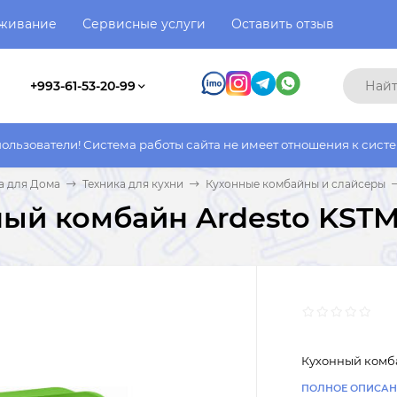
уживание
Сервисные услуги
Оставить отзыв
+993-61-53-20-99
 Система работы сайта не имеет отношения к системе работы фа
а для Дома
Техника для кухни
Кухонные комбайны и слайсеры
ый комбайн Ardesto KSTM
Кухонный комба
ПОЛНОЕ ОПИСАН