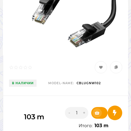
В НАЛИЧИИ
MODEL-NAME:
CBLUGNW102
-
+
103
m
103 m
Итого: