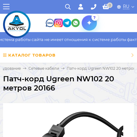
0
RU
?
ема работы сайта не имеет отношения к системе работы фактиче
КАТАЛОГ ТОВАРОВ
орудование
Сетевые кабели
Патч-корд Ugreen NW102 20 метров 
Патч-корд Ugreen NW102 20
метров 20166