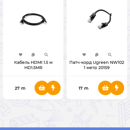
Кабель HDMI 1.5 м
Патч-корд Ugreen NW102
HD1.5MR
1 метр 20159
27
m
17
m