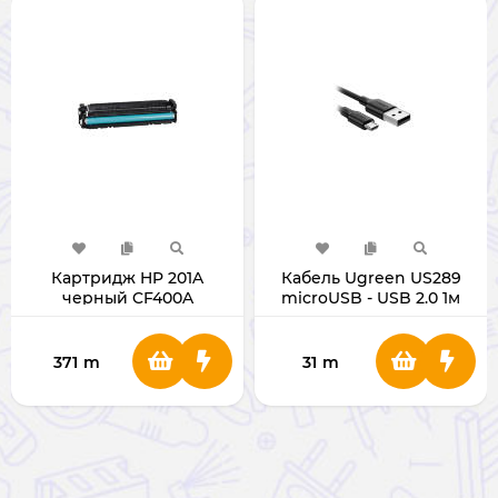
Картридж HP 201A
Кабель Ugreen US289
черный CF400A
microUSB - USB 2.0 1м
(60136)
371
m
31
m