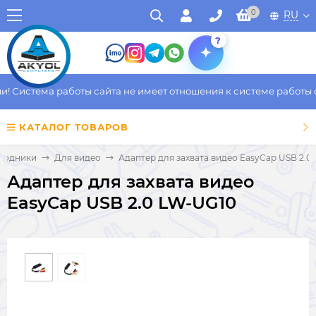
0
RU
?
Система работы сайта не имеет отношения к системе работы фак
КАТАЛОГ ТОВАРОВ
еходники
Для видео
Адаптер для захвата видео EasyCap USB 2.0
Адаптер для захвата видео
EasyCap USB 2.0 LW-UG10