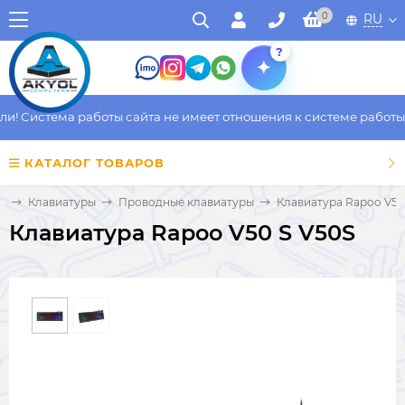
0
RU
?
 Система работы сайта не имеет отношения к системе работы фа
КАТАЛОГ ТОВАРОВ
ы
Клавиатуры
Проводные клавиатуры
Клавиатура Rapoo V50
Клавиатура Rapoo V50 S V50S