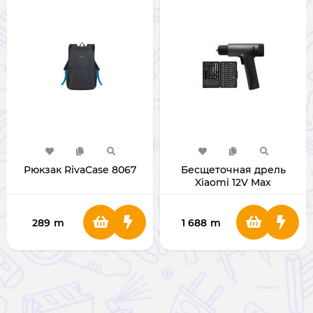
Рюкзак RivaCase 8067
Бесщеточная дрель
Xiaomi 12V Max
BHR5510GL [Glob]
289
m
1 688
m