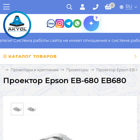
0
RU
?
ли! Система работы сайта не имеет отношения к системе работы
КАТАЛОГ ТОВАРОВ
иа
Проекторы и крепления
Проекторы
Проектор Epson EB-6
Проектор Epson EB-680 EB680