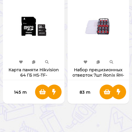
Карта памяти Hikvision
Набор прецизионных
64 ГБ HS-TF-
отверток 7шт Ronix RH-
C1(STD)/64GB MicroSD
2707
145
m
83
m