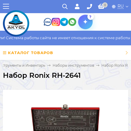
0
RU
?
Система работы сайта не имеет отношения к системе работы фак
КАТАЛОГ ТОВАРОВ
нструменты и Инвентарь
Наборы инструментов
Набор Ronix RH
Набор Ronix RH-2641