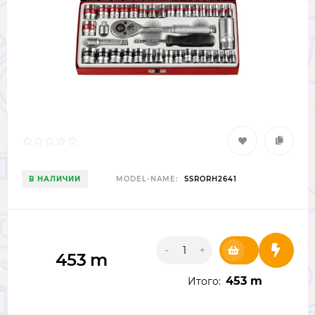
В НАЛИЧИИ
MODEL-NAME:
SSRORH2641
-
+
453
m
453 m
Итого: