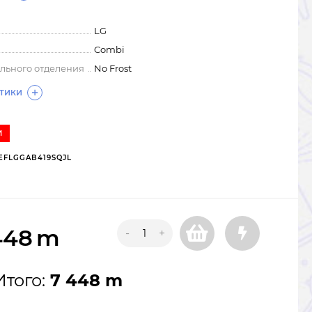
LG
Combi
льного отделения
No Frost
СТИКИ
И
EFLGGAB419SQJL
448
m
-
+
Итого:
7 448 m