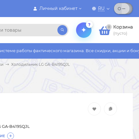
Личный кабинет
RU
?
Корзина
0
(пусто)
ы фактического магазина. Все скидки, акции и бонусы действую
ки
Холодильник LG GA-B419SQJL
G GA-B419SQJL
ИЕ