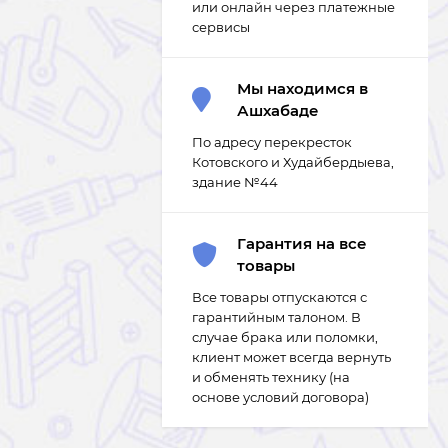
или онлайн через платежные
сервисы
Мы находимся в
Ашхабаде
По адресу перекресток
Котовского и Худайбердыева,
здание №44
Гарантия на все
товары
Все товары отпускаются с
гарантийным талоном. В
случае брака или поломки,
клиент может всегда вернуть
и обменять технику (на
основе условий договора)