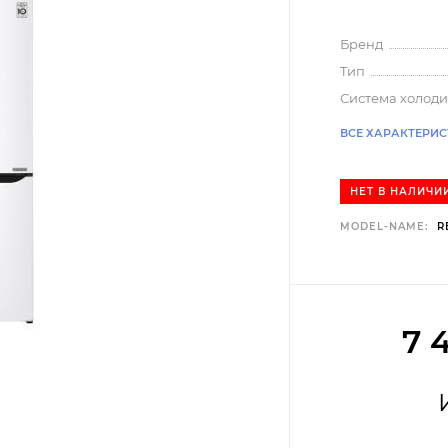
Бренд
Tип
Система холоди
ВСЕ ХАРАКТЕРИ
НЕТ В НАЛИЧИ
MODEL-NAME:
R
7 