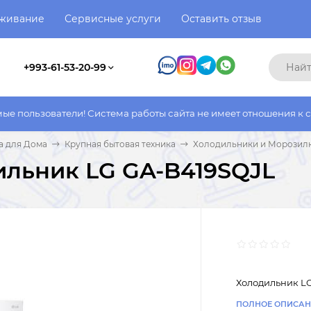
уживание
Сервисные услуги
Оставить отзыв
+993-61-53-20-99
ели! Система работы сайта не имеет отношения к системе работ
а для Дома
Крупная бытовая техника
Холодильники и Морозил
ильник LG GA-B419SQJL
Холодильник L
ПОЛНОЕ ОПИСАН