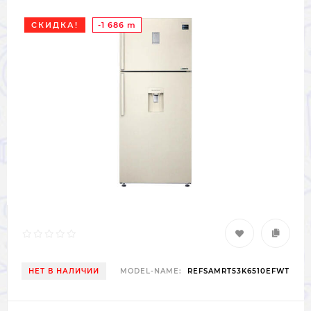
СКИДКА!
-1 686 m
НЕТ В НАЛИЧИИ
MODEL-NAME:
REFSAMRT53K6510EFWT