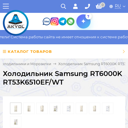
0
RU
?
и! Система работы сайта не имеет отношения к системе работы 
КАТАЛОГ ТОВАРОВ
Холодильники и Морозилки
Холодильник Samsung RT6000K RT53
Холодильник Samsung RT6000K
RT53K6510EF/WT