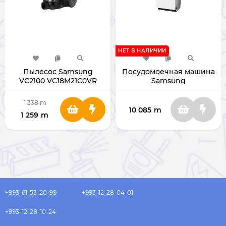
НЕТ В НАЛИЧИИ
Пылесос Samsung
Посудомоечная машина
VC2100 VC18M21C0VR
Samsung
DW60A6092BB/WT
1 338
m
10 085
m
1 259
m
+993-61-53-20-99
+993-12-28-04-01
+993-12-28-10-24