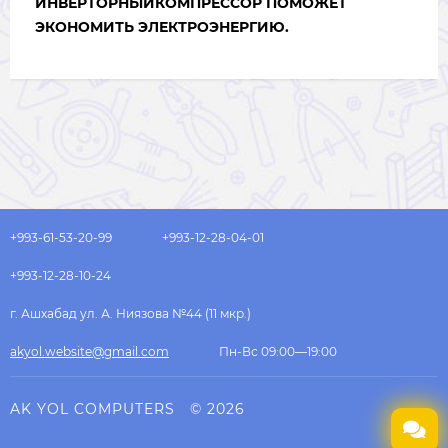
ИНВЕРТОРНЫЙКОМПРЕССОР ПОМОЖЕТ
ЭКОНОМИТЬ ЭЛЕКТРОЭНЕРГИЮ.
+993-61-53-20-99
+993-12-28-04-01
+993-12-28-10-24
г. Ашхабад ул. А. Ниязова №44 (11 мкр.)
akyol.website@gmail.com
Пн-Вс 09:00—19:00
AK YOL COMPUTERS
© 2026