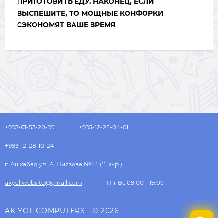
ПРИГОТОВИТЬ ЕДУ. НАКОНЕЦ, ЕСЛИ
ВЫСПЕШИТЕ, ТО МОЩНЫЕ КОНФОРКИ
СЭКОНОМЯТ ВАШЕ ВРЕМЯ
+993-61-53-20-99
+993-12-28-04-01
+993-12-28-10-24
г. Ашхабад ул. А. Ниязова №44 (11 мкр.)
akyol.website@gmail.com
Пн-Вс 09:00—19:00
AK YOL COMPUTERS
© 2026