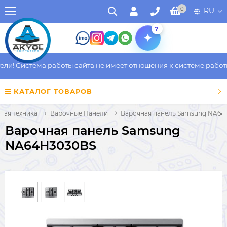
0
RU
?
! Система работы сайта не имеет отношения к системе работы ф
КАТАЛОГ ТОВАРОВ
вая техника
Варочные Панели
Варочная панель Samsung NA64
Варочная панель Samsung
NA64H3030BS