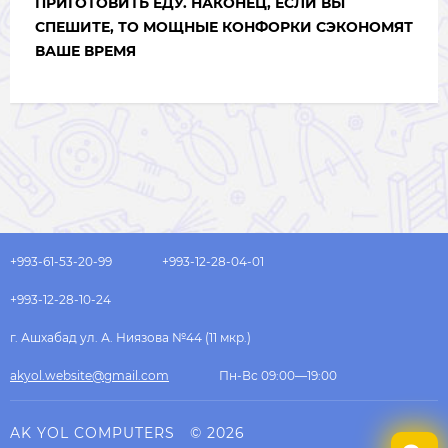
ПРИГОТОВИТЬ ЕДУ. НАКОНЕЦ, ЕСЛИ ВЫ
СПЕШИТЕ, ТО МОЩНЫЕ КОНФОРКИ СЭКОНОМЯТ
ВАШЕ ВРЕМЯ
+993-61-53-20-99
+993-12-28-04-01
+993-12-28-10-24
г. Ашхабад ул. А. Ниязова №44 (11 мкр.)
akyol.website@gmail.com
Пн-Вс 09:00—19:00
AK YOL COMPUTERS
© 2026