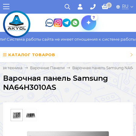
0
RU
?
 Система работы сайта не имеет отношения к системе работы фа
КАТАЛОГ ТОВАРОВ
вая техника
Варочные Панели
Варочная панель Samsung NA64
Варочная панель Samsung
NA64H3010AS