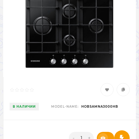
В НАЛИЧИИ
MODEL-NAME:
HOBSAMNA3000HB
-
+