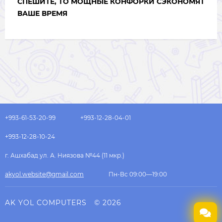
СПЕШИТЕ, ТО МОЩНЫЕ КОНФОРКИ СЭКОНОМЯТ
ВАШЕ ВРЕМЯ
+993-61-53-20-99
+993-12-28-04-01
+993-12-28-10-24
г. Ашхабад ул. А. Ниязова №44 (11 мкр.)
akyol.website@gmail.com
Пн-Вс 09:00—19:00
AK YOL COMPUTERS
© 2026