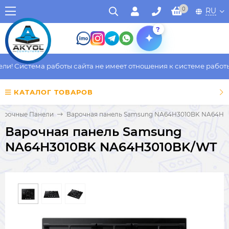
0
RU
?
! Система работы сайта не имеет отношения к системе работы ф
КАТАЛОГ ТОВАРОВ
арочные Панели
Варочная панель Samsung NA64H3010BK NA64H3
Варочная панель Samsung
NA64H3010BK NA64H3010BK/WT