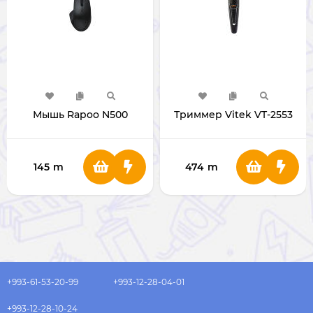
Мышь Rapoo N500
Триммер Vitek VT-2553
145
m
474
m
+993-61-53-20-99
+993-12-28-04-01
+993-12-28-10-24