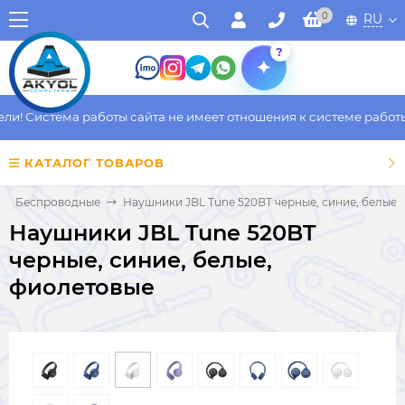
0
RU
?
! Система работы сайта не имеет отношения к системе работы ф
КАТАЛОГ ТОВАРОВ
Беспроводные
Наушники JBL Tune 520BT черные, синие, белые,
Наушники JBL Tune 520BT
черные, синие, белые,
фиолетовые