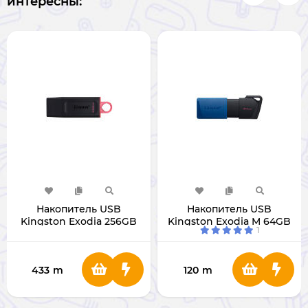
интересны:
Накопитель USB
Накопитель USB
Kingston Exodia 256GB
Kingston Exodia M 64GB
1
3.2 DTX/256GB
3.2 DTXM/64GB
433
m
120
m