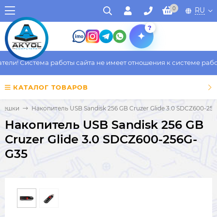
0
RU
?
ли! Система работы сайта не имеет отношения к системе работы
КАТАЛОГ ТОВАРОВ
лешки
Накопитель USB Sandisk 256 GB Cruzer Glide 3.0 SDCZ600-25
Накопитель USB Sandisk 256 GB
Cruzer Glide 3.0 SDCZ600-256G-
G35