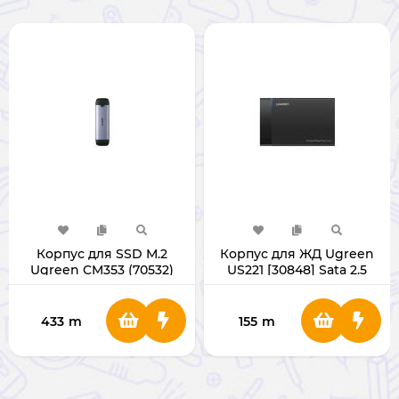
Корпус для SSD M.2
Корпус для ЖД Ugreen
Ugreen CM353 (70532)
US221 [30848] Sata 2.5
433
m
155
m