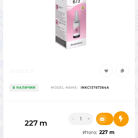
В НАЛИЧИИ
MODEL-NAME:
INKC13T67364A
-
+
227
m
227 m
Итого: