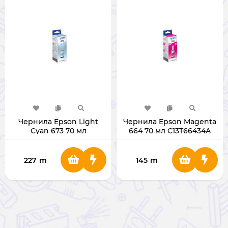
Чернила Epson Light
Чернила Epson Magenta
Cyan 673 70 мл
664 70 мл C13T66434A
C13T67354A
(Original)
227
m
145
m