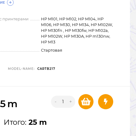
ИЕ
 с принтерами
HP M101, HP M102, HP M104, HP
M106, HP M130, HP M134, HP M102W,
HP M130fn , HP M130fw, HP M102a,
HP M102W, HP M130A, HP m130nw,
HP M13
Стартовая
MODEL-NAME:
CARTB217
25
m
-
+
Итого:
25 m