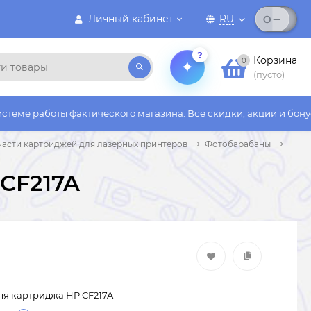
Личный кабинет
RU
?
Корзина
0
(пусто)
 фактического магазина. Все скидки, акции и бонусы действуют
части картриджей для лазерных принтеров
Фотобарабаны
CF217A
ля картриджа HP CF217A