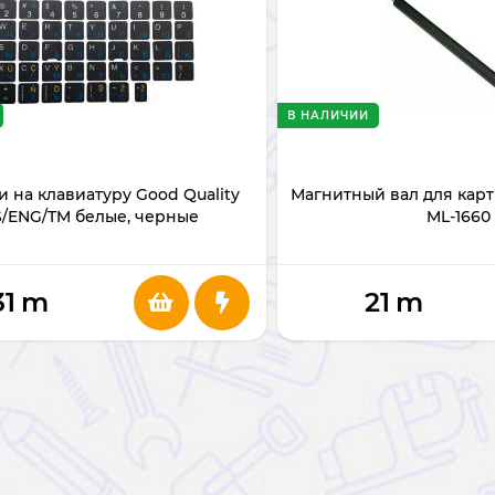
В НАЛИЧИИ
 на клавиатуру Good Quality
Магнитный вал для кар
/ENG/TM белые, черные
ML-1660
31
m
21
m