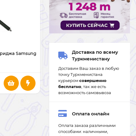
В НАЛИЧИИ
Доставка по всему
триджа Samsung
Фотобарабан для картриджа HP CF210
Туркменистану
Доставим Ваш заказ в любую
точку Туркменистана
курьером
совершенно
31
m
бесплатно
, так же есть
возможность самовывоза
Оплата онлайн
Оплата заказа различными
способами: наличными,