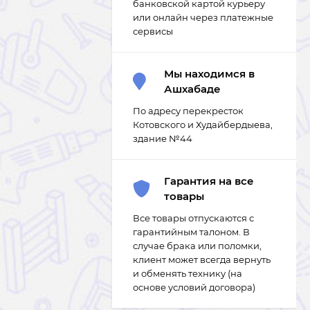
банковской картой курьеру
или онлайн через платежные
сервисы
Мы находимся в
Ашхабаде
По адресу перекресток
Котовского и Худайбердыева,
здание №44
Гарантия на все
товары
Все товары отпускаются с
гарантийным талоном. В
случае брака или поломки,
клиент может всегда вернуть
и обменять технику (на
основе условий договора)