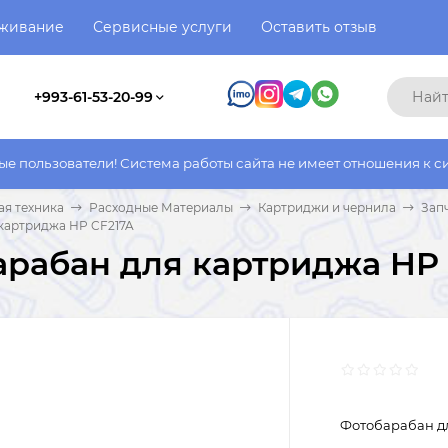
уживание
Сервисные услуги
Оставить отзыв
+993-61-53-20-99
ли! Система работы сайта не имеет отношения к системе работы
я техника
Расходные Материалы
Картриджи и чернила
Зап
картриджа HP CF217A
рабан для картриджа HP 
Фотобарабан д