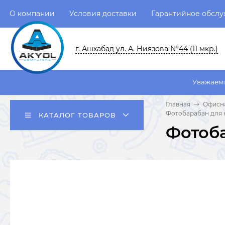
О компании
Условия доставки
Гарантийное обсл
г. Ашхабад ул. А. Ниязова №44 (11 мкр.)
Уважаемые пользовате
Главная
Офисна
Фотобарабан для 
КАТАЛОГ ТОВАРОВ
Фотоба