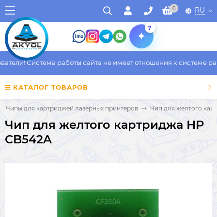
0
RU
?
тели! Система работы сайта не имеет отношения к системе рабо
КАТАЛОГ ТОВАРОВ
Чипы для картриджей лазерных принтеров
Чип для желтого кар
Чип для желтого картриджа HP
CB542A