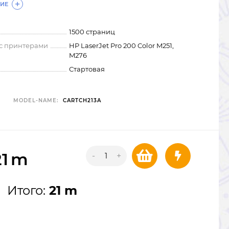
ИЕ
1500 страниц
 с принтерами
HP LaserJet Pro 200 Color M251,
M276
Стартовая
MODEL-NAME:
CARTCH213A
21
m
-
+
Итого:
21 m