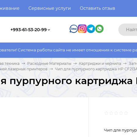
уживание
Сервисные услуги
Оставить отзыв
+993-61-53-20-99
ма работы сайта не имеет отношения к системе работы фактичес
я техника
Расходные Материалы
Картриджи и чернила
Зап
жей лазерных принтеров
Чип для пурпурного картриджа HP CF213
я пурпурного картриджа 
Чип для пурпур