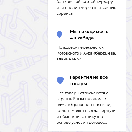
банковской картой курьеру
или онлайн через платежные
сервисы
Мы находимся в
Ашхабаде
По адресу перекресток
Котовского и Худайбердыева,
здание №44
Гарантия на все
товары
Все товары отпускаются с
гарантийным талоном. В
случае брака или поломки,
клиент может всегда вернуть
и обменять технику (на
основе условий договора)