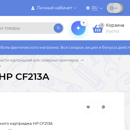
Личный кабинет
RU
?
Корзина
0
(пусто)
кого магазина. Все скидки, акции и бонусы действуют только н
части картриджей для лазерных принтеров
A
HP CF213A
ного картриджа HP CF213A