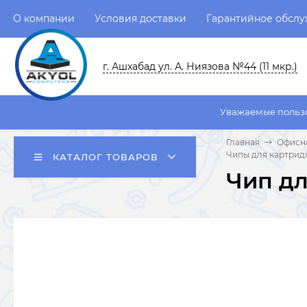
О компании
Условия доставки
Гарантийное обсл
г. Ашхабад ул. А. Ниязова №44 (11 мкр.)
Уважаемые пользователи! Систе
Главная
Офисна
Чипы для картрид
КАТАЛОГ ТОВАРОВ
Чип дл