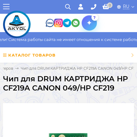
0
RU
?
! Система работы сайта не имеет отношения к системе работы ф
КАТАЛОГ ТОВАРОВ
нтеров
Чип для DRUM КАРТРИДЖА HP CF219A CANON 049/HP CF21
Чип для DRUM КАРТРИДЖА HP
CF219A CANON 049/HP CF219