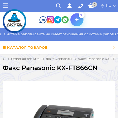
0
RU
?
Система работы сайта не имеет отношения к системе работы фак
КАТАЛОГ ТОВАРОВ
ная
Офисная техника
Факс Аппараты
Факс Panasonic KX-FT8
Факс Panasonic KX-FT866CN