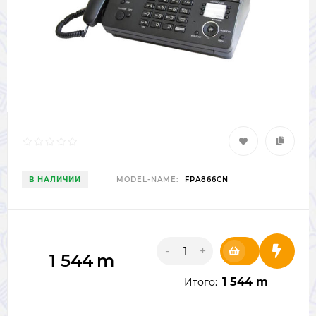
В НАЛИЧИИ
MODEL-NAME:
FPA866CN
-
+
1 544
m
1 544 m
Итого: