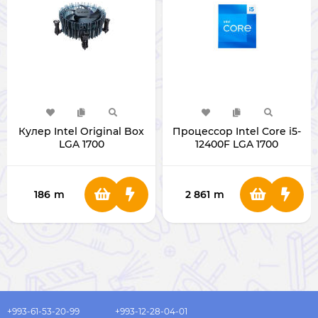
Кулер Intel Original Box
Процессор Intel Core i5-
LGA 1700
12400F LGA 1700
186
m
2 861
m
+993-61-53-20-99
+993-12-28-04-01