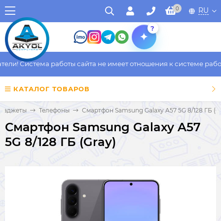
0
RU
?
ли! Система работы сайта не имеет отношения к системе работы
КАТАЛОГ ТОВАРОВ
 Гаджеты
Телефоны
Смартфон Samsung Galaxy A57 5G 8/128 ГБ (G
Смартфон Samsung Galaxy A57
5G 8/128 ГБ (Gray)