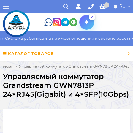
0
RU
?
 Система работы сайта не имеет отношения к системе работы фа
КАТАЛОГ ТОВАРОВ
иттеры
Управляемый коммутатор Grandstream GWN7813P 24×RJ45(Gig
Управляемый коммутатор
Grandstream GWN7813P
24×RJ45(Gigabit) и 4×SFP(10Gbps)