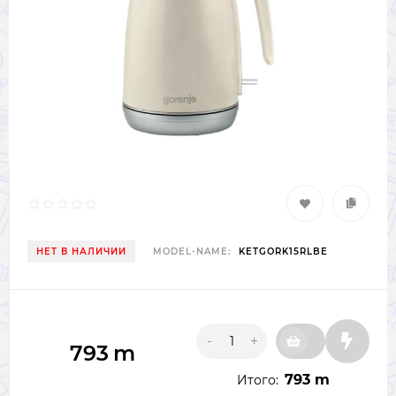
НЕТ В НАЛИЧИИ
MODEL-NAME:
KETGORK15RLBE
-
+
793
m
793 m
Итого: