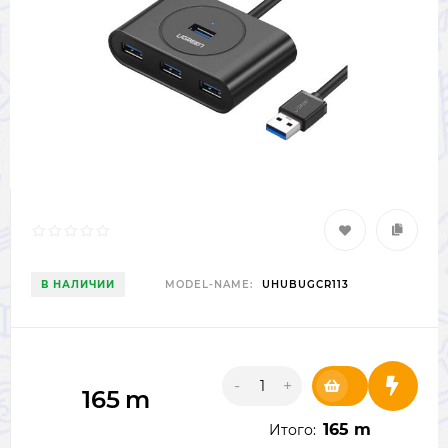
В НАЛИЧИИ
MODEL-NAME:
UHUBUGCR113
-
+
165
m
165 m
Итого: