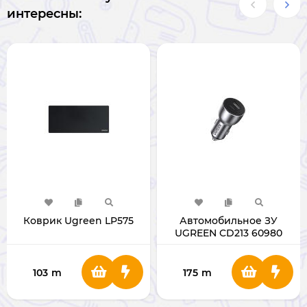
интересны:
Коврик Ugreen LP575
Автомобильное ЗУ
UGREEN CD213 60980
103
m
175
m