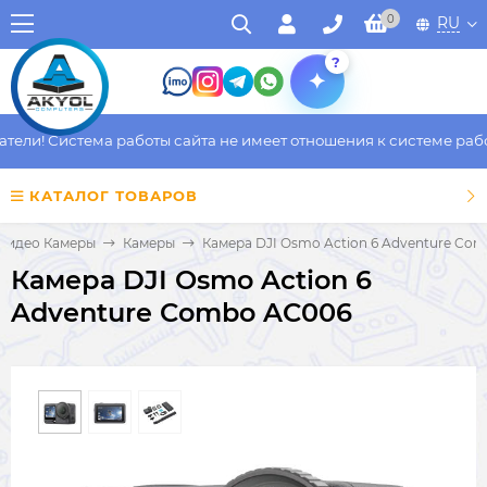
0
RU
?
ли! Система работы сайта не имеет отношения к системе работы
КАТАЛОГ ТОВАРОВ
 Видео Камеры
Камеры
Камера DJI Osmo Action 6 Adventure Co
Камера DJI Osmo Action 6
Adventure Combo AC006