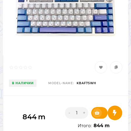
В НАЛИЧИИ
MODEL-NAME:
KBAF75WH
-
+
844
m
844 m
Итого: