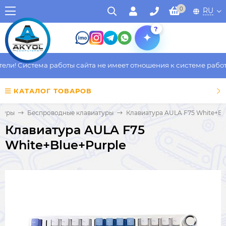
0
RU
?
и! Система работы сайта не имеет отношения к системе работы 
КАТАЛОГ ТОВАРОВ
туры
Беспроводные клавиатуры
Клавиатура AULA F75 White+Bl
Клавиатура AULA F75
White+Blue+Purple