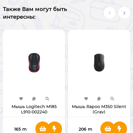
Также Вам могут быть
интересны:
Мышь Logitech M185
Мышь Rapoo M350 Silent
L910-002240
(Gray)
165
m
206
m