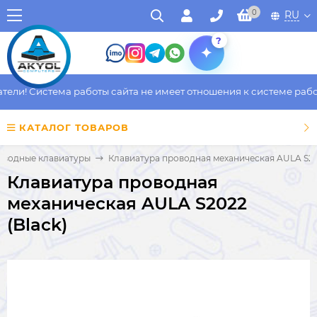
0
RU
?
и! Система работы сайта не имеет отношения к системе работы 
КАТАЛОГ ТОВАРОВ
оводные клавиатуры
Клавиатура проводная механическая AULA S202
Клавиатура проводная
механическая AULA S2022
(Black)