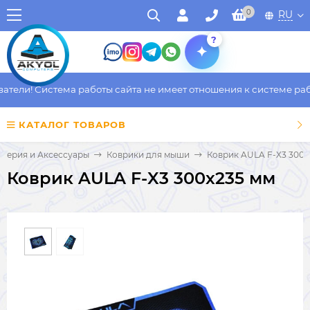
0
RU
?
ели! Система работы сайта не имеет отношения к системе работ
КАТАЛОГ ТОВАРОВ
ферия и Аксессуары
Коврики для мыши
Коврик AULA F-X3 300x
Коврик AULA F-X3 300x235 мм