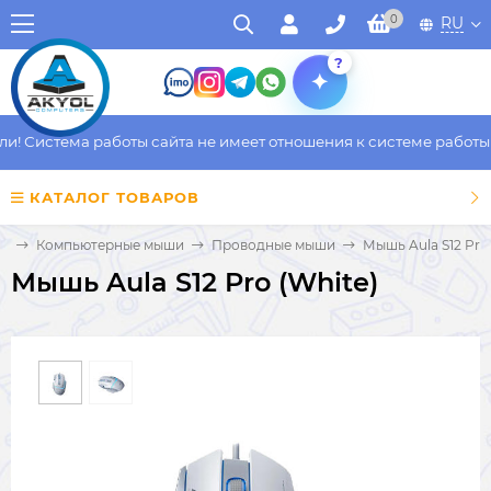
0
RU
?
 Система работы сайта не имеет отношения к системе работы фа
КАТАЛОГ ТОВАРОВ
ры
Компьютерные мыши
Проводные мыши
Мышь Aula S12 Pro 
Мышь Aula S12 Pro (White)