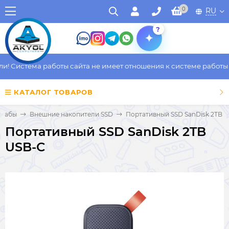
0
RU
?
 Система работы сайта не имеет отношения к системе работы фа
КАТАЛОГ ТОВАРОВ
 Хабы
Внешние накопители SSD
Портативный SSD SanDisk 2TB 
Портативный SSD SanDisk 2TB
USB-C