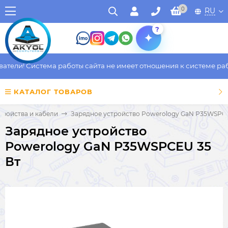
0
RU
?
ели! Система работы сайта не имеет отношения к системе работ
КАТАЛОГ ТОВАРОВ
тройства и кабели
Зарядное устройство Powerology GaN P35WSPCE
Зарядное устройство
Powerology GaN P35WSPCEU 35
Вт