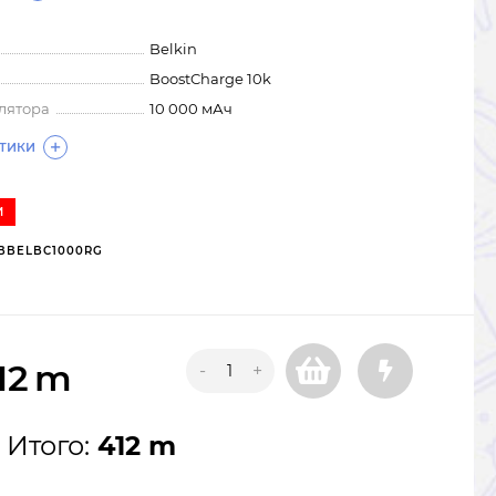
Belkin
BoostCharge 10k
лятора
10 000 мАч
СТИКИ
И
BBELBC1000RG
12
m
-
+
Итого:
412 m