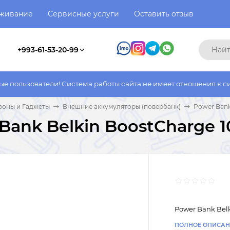
уживание
Сервисные услуги
Оставить отзыв
+993-61-53-20-99
ли! Система работы сайта не имеет отношения к системе работы
фоны и Гаджеты
Внешние аккумуляторы (повербанк)
Power Bank
Bank Belkin BoostCharge 
Power Bank Bel
ПОЛНОЕ ОПИСАН