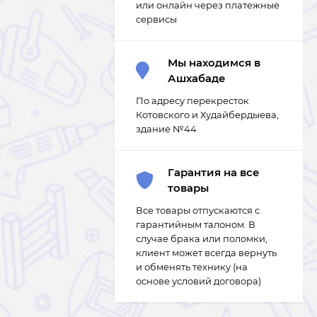
или онлайн через платежные
сервисы
Мы находимся в
Ашхабаде
По адресу перекресток
Котовского и Худайбердыева,
здание №44
Гарантия на все
товары
Все товары отпускаются с
гарантийным талоном. В
случае брака или поломки,
клиент может всегда вернуть
и обменять технику (на
основе условий договора)