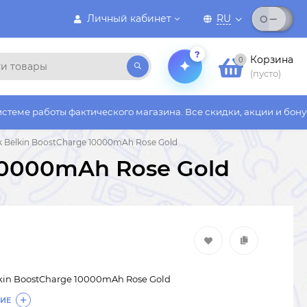
Личный кабинет
RU
?
Корзина
0
(пусто)
 фактического магазина. Все скидки, акции и бонусы действуют
 Belkin BoostCharge 10000mAh Rose Gold
10000mAh Rose Gold
kin BoostCharge 10000mAh Rose Gold
ИЕ