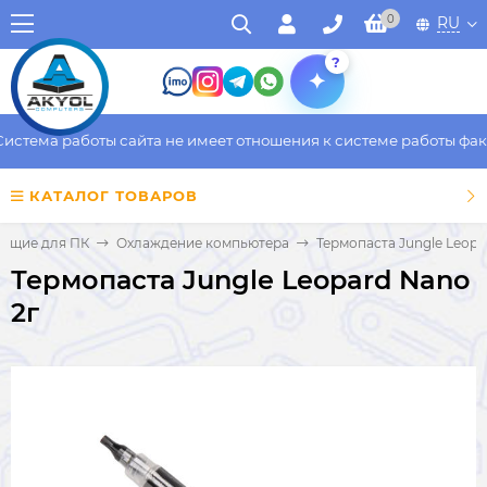
0
RU
?
тема работы сайта не имеет отношения к системе работы фактич
КАТАЛОГ ТОВАРОВ
ющие для ПК
Охлаждение компьютера
Термопаста Jungle Leopa
Термопаста Jungle Leopard Nano
2г