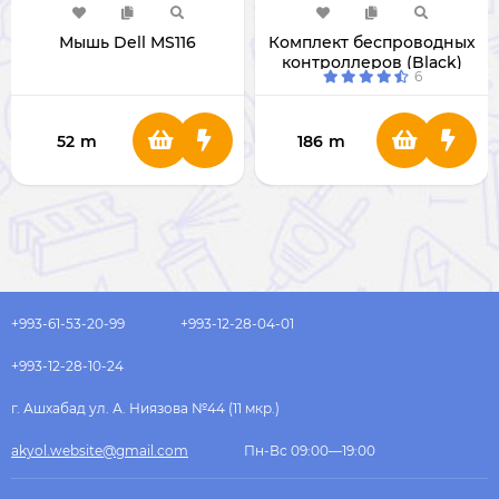
Мышь Dell MS116
Комплект беспроводных
контроллеров (Black)
6
52
m
186
m
+993-61-53-20-99
+993-12-28-04-01
+993-12-28-10-24
г. Ашхабад ул. А. Ниязова №44 (11 мкр.)
akyol.website@gmail.com
Пн-Вс 09:00—19:00