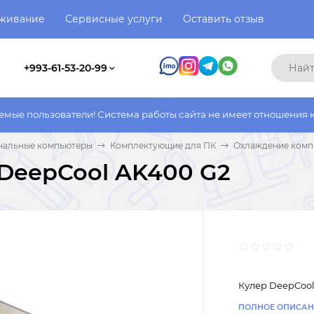
уживание
Сервисные услуги
Оставить отзыв
+993-61-53-20-99
тели! Система работы сайта не имеет отношения к системе рабо
нальные компьютеры
Комплектующие для ПК
Охлаждение комп
DeepCool AK400 G2
Кулер DeepCool
ПОЛНОЕ ОПИСАН