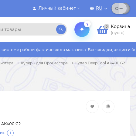
Личный кабинет
RU
?
Корзина
0
(пусто)
ты фактического магазина. Все скидки, акции и бонусы действу
ьютера
Кулеры для Процессора
Кулер DeepCool AK400 G2
 AK400 G2
ИЕ