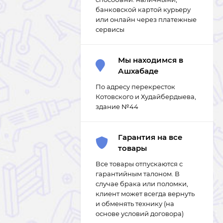
банковской картой курьеру
или онлайн через платежные
сервисы
Мы находимся в
Ашхабаде
По адресу перекресток
Котовского и Худайбердыева,
здание №44
Гарантия на все
товары
Все товары отпускаются с
гарантийным талоном. В
случае брака или поломки,
клиент может всегда вернуть
и обменять технику (на
основе условий договора)