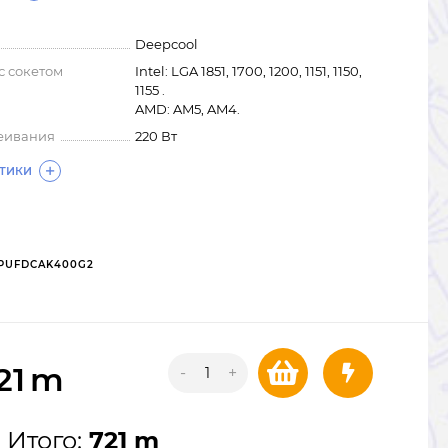
Deepcool
с сокетом
Intel: LGA 1851, 1700, 1200, 1151, 1150,
1155 .
AMD: AM5, AM4.
еивания
220 Вт
СТИКИ
PUFDCAK400G2
21
m
-
+
Итого:
721 m