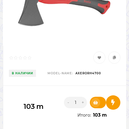
В НАЛИЧИИ
MODEL-NAME:
AXERORH4700
-
+
103
m
103 m
Итого: