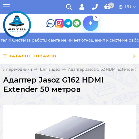
0
RU
?
ли! Система работы сайта не имеет отношения к системе работы
КАТАЛОГ ТОВАРОВ
и и переходники
Для видео
Адаптер Jasoz G162 HDMI Extender 5
Адаптер Jasoz G162 HDMI
Extender 50 метров