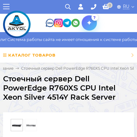
0
RU
?
! Система работы сайта не имеет отношения к системе работы ф
КАТАЛОГ ТОВАРОВ
ование
Стоечный сервер Dell PowerEdge R760XS CPU Intel Xeon Silve
Стоечный сервер Dell
PowerEdge R760XS CPU Intel
Xeon Silver 4514Y Rack Server