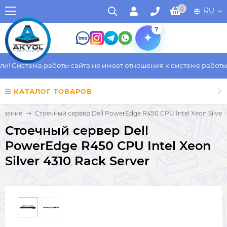
0
RU
?
 Система работы сайта не имеет отношения к системе работы фа
КАТАЛОГ ТОВАРОВ
ование
Стоечный сервер Dell PowerEdge R450 CPU Intel Xeon Silver 
Стоечный сервер Dell
PowerEdge R450 CPU Intel Xeon
Silver 4310 Rack Server