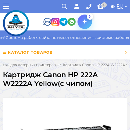
0
RU
?
 Система работы сайта не имеет отношения к системе работы фа
КАТАЛОГ ТОВАРОВ
иджи для лазерных принтеров
Картридж Canon HP 222A W2222A Yel
Картридж Canon HP 222A
W2222A Yellow(с чипом)