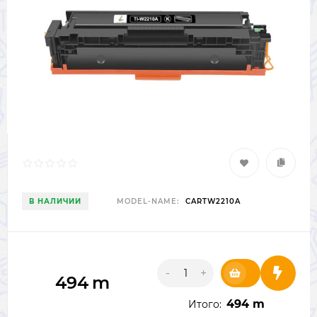
В НАЛИЧИИ
MODEL-NAME:
CARTW2210A
-
+
494
m
494 m
Итого: