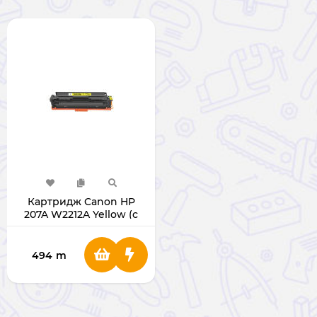
Картридж Canon HP
207A W2212A Yellow (с
чипом)
494
m