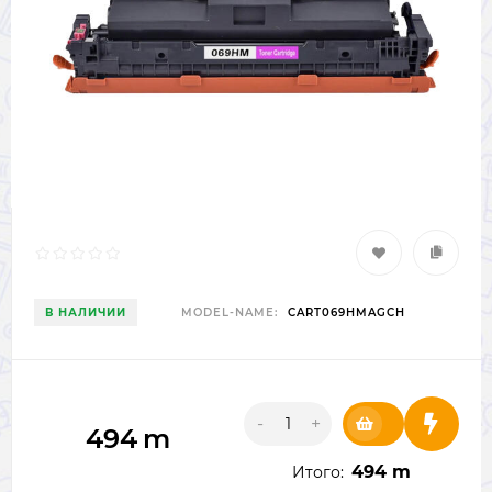
В НАЛИЧИИ
MODEL-NAME:
CART069HMAGCH
-
+
494
m
494 m
Итого: