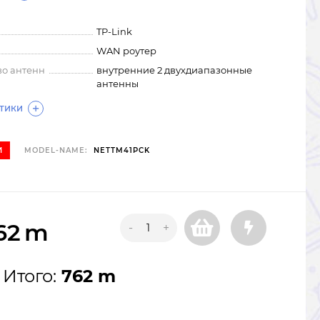
TP-Link
WAN роутер
во антенн
внутренние 2 двухдиапазонные
антенны
СТИКИ
И
MODEL-NAME:
NETTM41PCK
62
m
-
+
Итого:
762 m