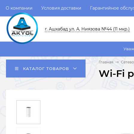
О компании
Условия доставки
Гарантийное обсл
г. Ашхабад ул. А. Ниязова №44 (11 мкр.)
Уважаемые пользо
Главная
Сетев
КАТАЛОГ ТОВАРОВ
Wi-Fi 