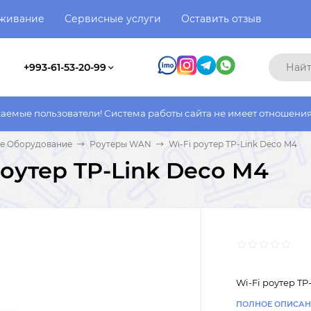
уживание
Сервисные услуги
Оставить отзыв
+993-61-53-20-99
ватели! Система работы сайта не имеет отношения к системе ра
ое Оборудование
Роутеры WAN
Wi-Fi роутер TP-Link Deco M4
роутер TP-Link Deco M4
Wi-Fi роутер TP
ПОЛНОЕ ОПИСАН