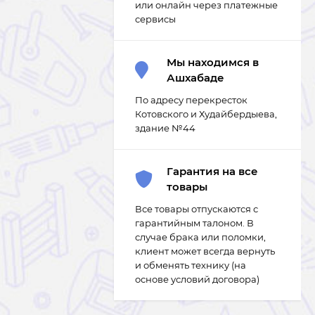
или онлайн через платежные
сервисы
Мы находимся в
Ашхабаде
По адресу перекресток
Котовского и Худайбердыева,
здание №44
Гарантия на все
товары
Все товары отпускаются с
гарантийным талоном. В
случае брака или поломки,
клиент может всегда вернуть
и обменять технику (на
основе условий договора)