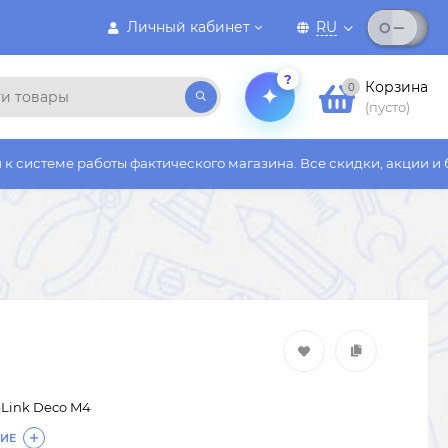
Личный кабинет
RU
?
Корзина
0
(пусто)
боты фактического магазина. Все скидки, акции и бонусы дейст
-Link Deco M4
ИЕ