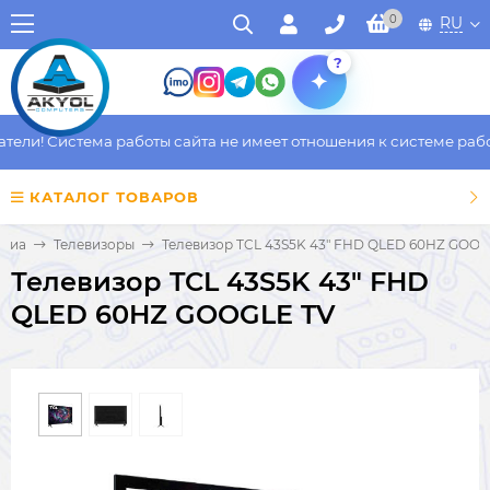
0
RU
?
ли! Система работы сайта не имеет отношения к системе работы
КАТАЛОГ ТОВАРОВ
едиа
Телевизоры
Телевизор TCL 43S5K 43" FHD QLED 60HZ GOOG
Телевизор TCL 43S5K 43" FHD
QLED 60HZ GOOGLE TV