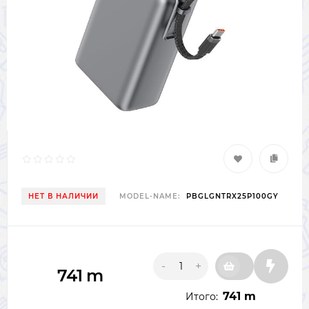
НЕТ В НАЛИЧИИ
MODEL-NAME:
PBGLGNTRX25P100GY
-
+
741
m
741 m
Итого: