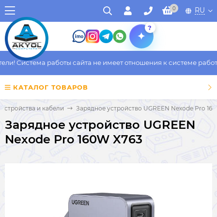
0
RU
?
и! Система работы сайта не имеет отношения к системе работы 
КАТАЛОГ ТОВАРОВ
устройства и кабели
Зарядное устройство UGREEN Nexode Pro 16
Зарядное устройство UGREEN
Nexode Pro 160W X763