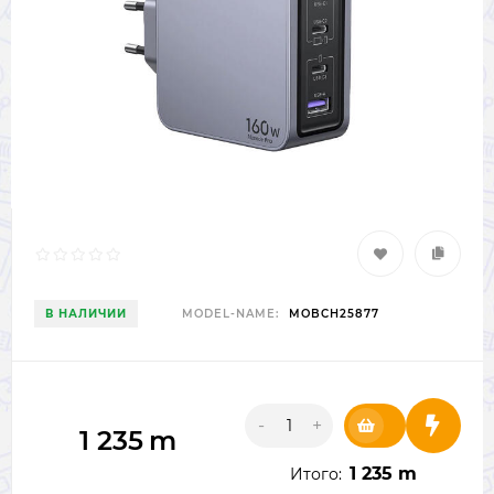
В НАЛИЧИИ
MODEL-NAME:
MOBCH25877
-
+
1 235
m
1 235 m
Итого: